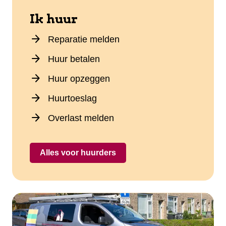
Ik huur
arrow_forward
Reparatie melden
arrow_forward
Huur betalen
arrow_forward
Huur opzeggen
arrow_forward
Huurtoeslag
arrow_forward
Overlast melden
Alles voor huurders