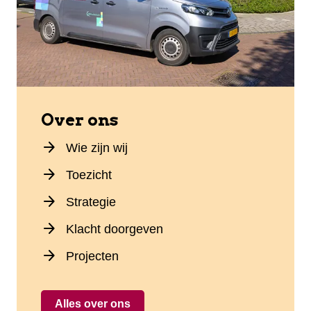
Over ons
arrow_forward
Wie zijn wij
arrow_forward
Toezicht
arrow_forward
Strategie
arrow_forward
Klacht doorgeven
arrow_forward
Projecten
Alles over ons