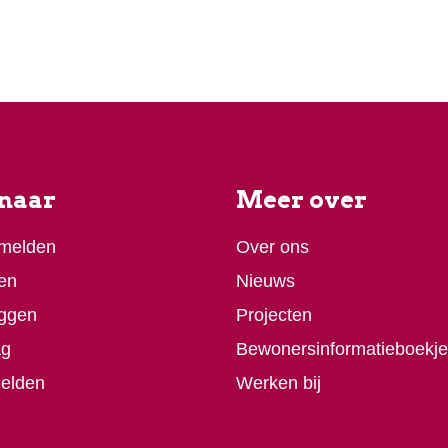
 naar
Meer over
 melden
Over ons
en
Nieuws
ggen
Projecten
ag
Bewonersinformatieboekje
melden
Werken bij