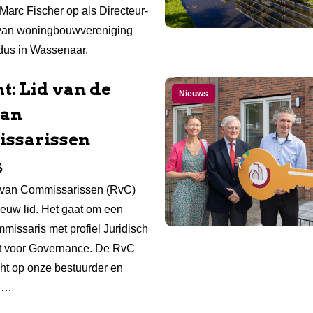
Marc Fischer op als Directeur-
 van woningbouwvereniging
rdus in Wassenaar.
t: Lid van de
Nieuws
van
ssarissen
6
van Commissarissen (RvC)
ieuw lid. Het gaat om een
missaris met profiel Juridisch
t voor Governance. De RvC
cht op onze bestuurder en
. …