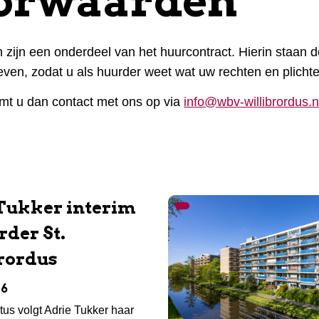
orwaarden
jn een onderdeel van het huurcontract. Hierin staan de
ven, zodat u als huurder weet wat uw rechten en plichten
emt u dan contact met ons op via
info@wbv-willibrordus.n
Tukker interim
rder St.
rordus
26
tus volgt Adrie Tukker haar