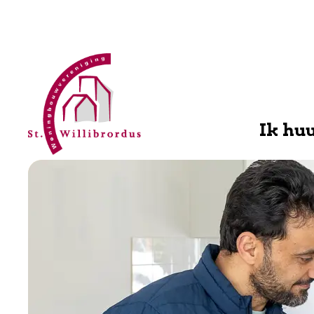
WBV
Willibrordus
Ik hu