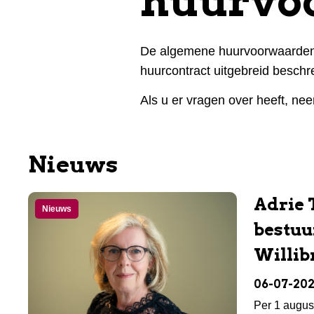
huurvo
De algemene huurvoorwaarden zi
huurcontract uitgebreid beschre
Als u er vragen over heeft, ne
Nieuws
Adrie 
Nieuws
bestuu
Willib
06-07-20
Per 1 augus