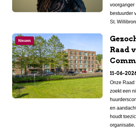
voorganger 
bestuurder
St. Willibro
Gezoch
Nieuws
Raad 
Commi
11-06-202
Onze Raad 
zoekt een n
huurderscom
en aandach
houdt toezi
organisatie