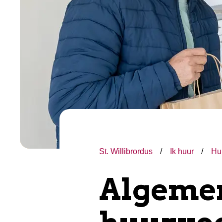
St. Willibrordus
Ik huur
Hu
Algeme