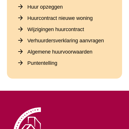
arrow_forward
Huur opzeggen
arrow_forward
Huurcontract nieuwe woning
arrow_forward
Wijzigingen huurcontract
arrow_forward
Verhuurdersverklaring aanvragen
arrow_forward
Algemene huurvoorwaarden
arrow_forward
Puntentelling