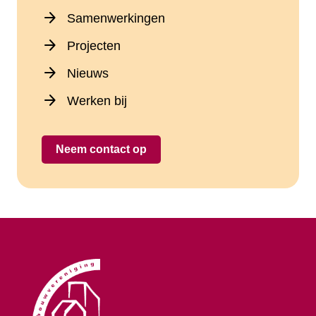
arrow_forward
Samenwerkingen
arrow_forward
Projecten
arrow_forward
Nieuws
arrow_forward
Werken bij
Neem contact op