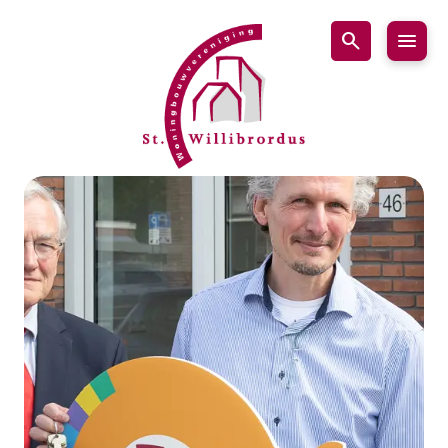
search
WBV
Naviga
Willibrordus