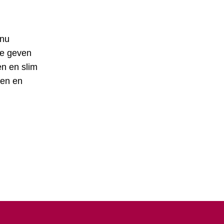
 nu
te geven
en en slim
pen en