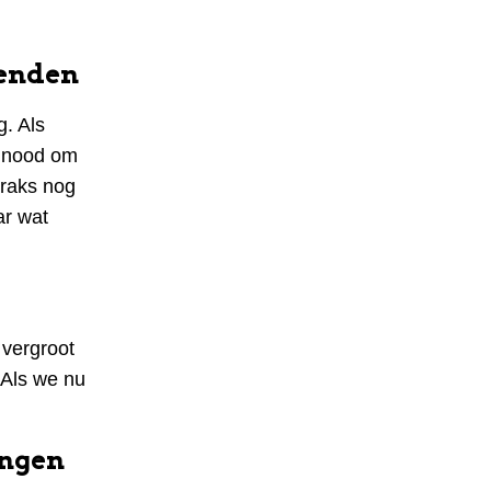
kenden
g. Als
ngnood om
traks nog
ar wat
 vergroot
. Als we nu
ingen