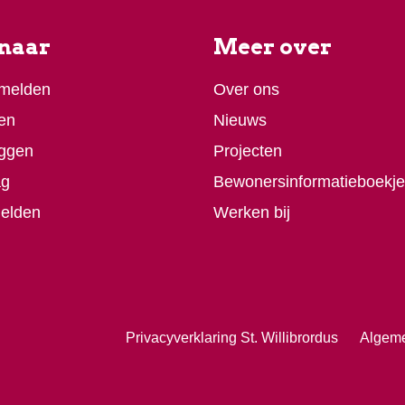
 naar
Meer over
 melden
Over ons
en
Nieuws
ggen
Projecten
ag
Bewonersinformatieboekje
melden
Werken bij
Privacyverklaring St. Willibrordus
Algem