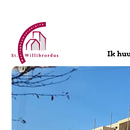
WBV
Willibrordus
Ik hu