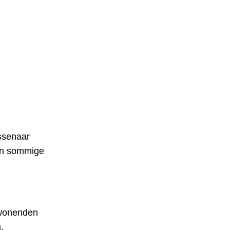
ssenaar
ken sommige
nwonenden
.