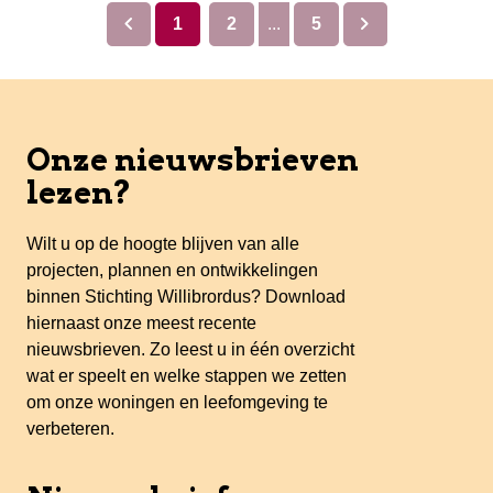
chevron_left
chevron_right
1
2
...
5
Onze nieuwsbrieven
lezen?
Wilt u op de hoogte blijven van alle
projecten, plannen en ontwikkelingen
binnen Stichting Willibrordus? Download
hiernaast onze meest recente
nieuwsbrieven. Zo leest u in één overzicht
wat er speelt en welke stappen we zetten
om onze woningen en leefomgeving te
verbeteren.